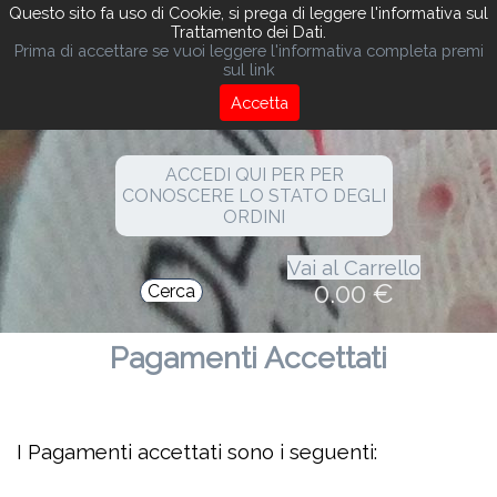
Questo sito fa uso di Cookie, si prega di leggere l'informativa sul
Trattamento dei Dati.
Prima di accettare se vuoi leggere l'informativa completa premi
sul link
SPEDIZIONE GRATUITA DA 100€ 
Accetta
DI SPESA
ACCEDI QUI PER PER
CONOSCERE LO STATO DEGLI
ORDINI
Vai al Carrello
0.00 €
Cerca
Pagamenti Accettati
I Pagamenti accettati sono i seguenti: